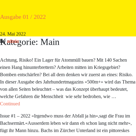
Risiko
500m+ | Der Jahrhundertpodcast
Eine Reise in die Zukunft – Jahrhundertmagazin
Ausgabe 01 / 2022
500
m+
12. November 2025
11. November 2024
6. September 2023
24. Mai 2022
Kategorie:
Main
By
By
By
By
admin
admin
admin
admin
Achtung, Risiko! Ein Lager für Atommüll bauen? Mit 140 Sachen
einen Hang hinunterbrettern? Arbeiten mitten im Kriegsgebiet?
Bomben entschärfen? Bei all dem denken wir zuerst an eines: Risiko.
In dieser Ausgabe des Jahrhundertmagazins «500m+» wird das Thema
von allen Seiten beleuchtet – was das Konzept überhaupt bedeutet,
welche Gefahren die Menschheit wie sehr bedrohen, wie …
Continued
Issue #1 – 2022 «Irgendwo muss der Abfall ja hin»,sagt die Frau im
Bachsermärt.«Ausserdem leben wir dann eh schon lang nicht mehr»,
fügt ihr Mann hinzu. Bachs im Zürcher Unterland ist ein pittoreskes