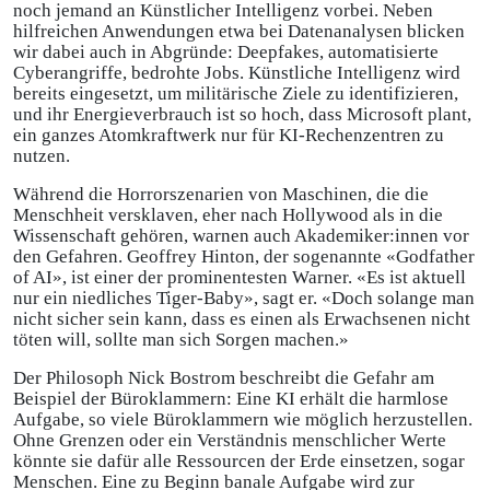
noch jemand an Künstlicher Intelligenz vorbei. Neben
hilfreichen Anwendungen etwa bei Datenanalysen blicken
wir dabei auch in Abgründe: Deepfakes, automatisierte
Cyberangriffe, bedrohte Jobs. Künstliche Intelligenz wird
bereits eingesetzt, um militärische Ziele zu identifizieren,
und ihr Energieverbrauch ist so hoch, dass Microsoft plant,
ein ganzes Atomkraftwerk nur für KI-Rechenzentren zu
nutzen.
Während die Horrorszenarien von Maschinen, die die
Menschheit versklaven, eher nach Hollywood als in die
Wissenschaft gehören, warnen auch Akademiker:innen vor
den Gefahren. Geoffrey Hinton, der sogenannte «Godfather
of AI», ist einer der prominentesten Warner. «Es ist aktuell
nur ein niedliches Tiger-Baby», sagt er. «Doch solange man
nicht sicher sein kann, dass es einen als Erwachsenen nicht
töten will, sollte man sich Sorgen machen.»
Der Philosoph Nick Bostrom beschreibt die Gefahr am
Beispiel der Büroklammern: Eine KI erhält die harmlose
Aufgabe, so viele Büroklammern wie möglich herzustellen.
Ohne Grenzen oder ein Verständnis menschlicher Werte
könnte sie dafür alle Ressourcen der Erde einsetzen, sogar
Menschen. Eine zu Beginn banale Aufgabe wird zur