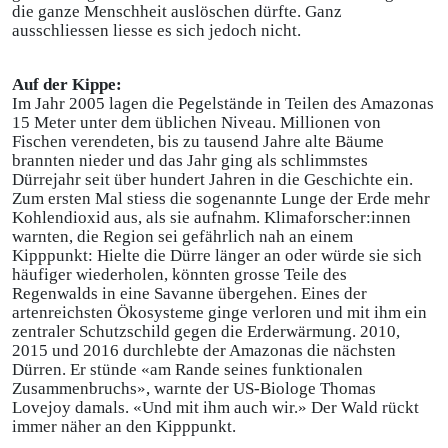
die ganze Menschheit auslöschen dürfte. Ganz
ausschliessen liesse es sich jedoch nicht.
Auf der Kippe:
Im Jahr 2005 lagen die Pegelstände in Teilen des Amazonas
15 Meter unter dem üblichen Niveau. Millionen von
Fischen verendeten, bis zu tausend Jahre alte Bäume
brannten nieder und das Jahr ging als schlimmstes
Dürrejahr seit über hundert Jahren in die Geschichte ein.
Zum ersten Mal stiess die sogenannte Lunge der Erde mehr
Kohlendioxid aus, als sie aufnahm. Klimaforscher:innen
warnten, die Region sei gefährlich nah an einem
Kipppunkt: Hielte die Dürre länger an oder würde sie sich
häufiger wiederholen, könnten grosse Teile des
Regenwalds in eine Savanne übergehen. Eines der
artenreichsten Ökosysteme ginge verloren und mit ihm ein
zentraler Schutzschild gegen die Erderwärmung. 2010,
2015 und 2016 durchlebte der Amazonas die nächsten
Dürren. Er stünde «am Rande seines funktionalen
Zusammenbruchs», warnte der US-Biologe Thomas
Lovejoy damals. «Und mit ihm auch wir.» Der Wald rückt
immer näher an den Kipppunkt.