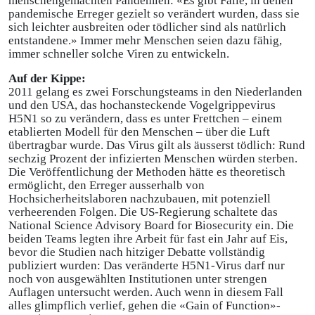
menschengemachten Pandemien: «Es gibt Fälle, in denen
pandemische Erreger gezielt so verändert wurden, dass sie
sich leichter ausbreiten oder tödlicher sind als natürlich
entstandene.» Immer mehr Menschen seien dazu fähig,
immer schneller solche Viren zu entwickeln.
Auf der Kippe:
2011 gelang es zwei Forschungsteams in den Niederlanden
und den USA, das hochansteckende Vogelgrippevirus
H5N1 so zu verändern, dass es unter Frettchen – einem
etablierten Modell für den Menschen – über die Luft
übertragbar wurde. Das Virus gilt als äusserst tödlich: Rund
sechzig Prozent der infizierten Menschen würden sterben.
Die Veröffentlichung der Methoden hätte es theoretisch
ermöglicht, den Erreger ausserhalb von
Hochsicherheitslaboren nachzubauen, mit potenziell
verheerenden Folgen. Die US-Regierung schaltete das
National Science Advisory Board for Biosecurity ein. Die
beiden Teams legten ihre Arbeit für fast ein Jahr auf Eis,
bevor die Studien nach hitziger Debatte vollständig
publiziert wurden: Das veränderte H5N1-­Virus darf nur
noch von ausgewählten Institutionen unter strengen
Auflagen untersucht werden. Auch wenn in diesem Fall
alles glimpflich verlief, gehen die «Gain of Function»-