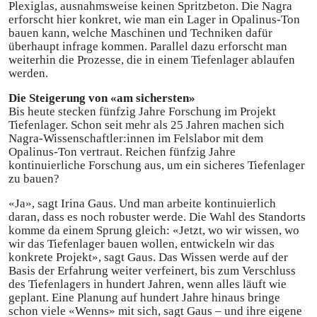
Plexiglas, ausnahmsweise keinen Spritzbeton. Die Nagra
erforscht hier konkret, wie man ein Lager in Opalinus-Ton
bauen kann, welche Maschinen und Techniken dafür
überhaupt infrage kommen. Parallel dazu erforscht man
weiterhin die Prozesse, die in einem Tiefenlager ablaufen
werden.
Die Steigerung von «am sichersten»
Bis heute stecken fünfzig Jahre Forschung im Projekt
Tiefenlager. Schon seit mehr als 25 Jahren machen sich
Nagra-Wissenschaftler:innen im Felslabor mit dem
Opalinus-Ton vertraut. Reichen fünfzig Jahre
kontinuierliche Forschung aus, um ein sicheres Tiefenlager
zu bauen?
«Ja», sagt Irina Gaus. Und man arbeite kontinuierlich
daran, dass es noch robuster werde. Die Wahl des Standorts
komme da einem Sprung gleich: «Jetzt, wo wir wissen, wo
wir das Tiefenlager bauen wollen, entwickeln wir das
konkrete Projekt», sagt Gaus. Das Wissen werde auf der
Basis der Erfahrung weiter verfeinert, bis zum Verschluss
des Tiefenlagers in hundert Jahren, wenn alles läuft wie
geplant. Eine Planung auf hundert Jahre hinaus bringe
schon viele «Wenns» mit sich, sagt Gaus – und ihre eigene