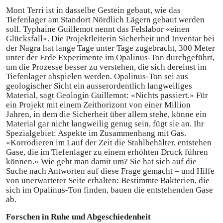
Mont Terri ist in dasselbe Gestein gebaut, wie das
Tiefenlager am Standort Nördlich Lägern gebaut werden
soll. Typhaine Guillemot nennt das Felslabor «einen
Glücksfall». Die Projektleiterin Sicherheit und Inventar bei
der Nagra hat lange Tage unter Tage zugebracht, 300 Meter
unter der Erde Experimente im Opalinus-Ton durchgeführt,
um die Prozesse besser zu verstehen, die sich dereinst im
Tiefenlager abspielen werden. Opalinus-Ton sei aus
geologischer Sicht ein ausserordentlich langweiliges
Material, sagt Geologin Guillemot: «Nichts passiert.» Für
ein Projekt mit einem Zeithorizont von einer Million
Jahren, in dem die Sicherheit über allem stehe, könne ein
Material gar nicht langweilig genug sein, fügt sie an. Ihr
Spezialgebiet: Aspekte im Zusammenhang mit Gas.
«Korrodieren im Lauf der Zeit die Stahlbehälter, entstehen
Gase, die im Tiefenlager zu einem erhöhten Druck führen
können.» Wie geht man damit um? Sie hat sich auf die
Suche nach Antworten auf diese Frage gemacht – und Hilfe
von unerwarteter Seite erhalten: Bestimmte Bakterien, die
sich im Opalinus-Ton finden, bauen die entstehenden Gase
ab.
Forschen in Ruhe und Abgeschiedenheit