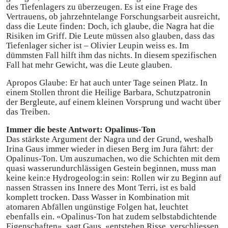
des Tiefenlagers zu überzeugen. Es ist eine Frage des
Vertrauens, ob jahrzehntelange Forschungsarbeit ausreicht,
dass die Leute finden: Doch, ich glaube, die Nagra hat die
Risiken im Griff. Die Leute müssen also glauben, dass das
Tiefenlager sicher ist – Olivier Leupin weiss es. Im
dümmsten Fall hilft ihm das nichts. In diesem spezifischen
Fall hat mehr Gewicht, was die Leute glauben.
Apropos Glaube: Er hat auch unter Tage seinen Platz. In
einem Stollen thront die Heilige Barbara, Schutzpatronin
der Bergleute, auf einem kleinen Vorsprung und wacht über
das Treiben.
Immer die beste Antwort: Opalinus-Ton
Das stärkste Argument der Nagra und der Grund, weshalb
Irina Gaus immer wieder in diesen Berg im Jura fährt: der
Opalinus-Ton. Um auszumachen, wo die Schichten mit dem
quasi wasserundurchlässigen Gestein beginnen, muss man
keine kein:e Hydrogeolog:in sein: Rollen wir zu Beginn auf
nassen Strassen ins Innere des Mont Terri, ist es bald
komplett trocken. Dass Wasser in Kombination mit
atomaren Abfällen ungünstige Folgen hat, leuchtet
ebenfalls ein. «Opalinus-Ton hat zudem selbstabdichtende
Eigenschaften», sagt Gaus, «entstehen Risse, verschliessen