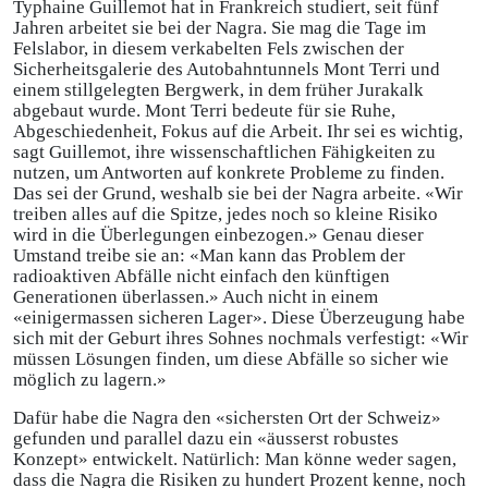
Typhaine Guillemot hat in Frankreich studiert, seit fünf
Jahren arbeitet sie bei der Nagra. Sie mag die Tage im
Felslabor, in diesem verkabelten Fels zwischen der
Sicherheitsgalerie des Autobahntunnels Mont Terri und
einem stillgelegten Bergwerk, in dem früher Jurakalk
abgebaut wurde. Mont Terri bedeute für sie Ruhe,
Abgeschiedenheit, Fokus auf die Arbeit. Ihr sei es wichtig,
sagt Guillemot, ihre wissenschaftlichen Fähigkeiten zu
nutzen, um Antworten auf konkrete Probleme zu finden.
Das sei der Grund, weshalb sie bei der Nagra arbeite. «Wir
treiben alles auf die Spitze, jedes noch so kleine Risiko
wird in die Überlegungen einbezogen.» Genau dieser
Umstand treibe sie an: «Man kann das Problem der
radioaktiven Abfälle nicht einfach den künftigen
Generationen überlassen.» Auch nicht in einem
«einigermassen sicheren Lager». Diese Überzeugung habe
sich mit der Geburt ihres Sohnes nochmals verfestigt: «Wir
müssen Lösungen finden, um diese Abfälle so sicher wie
möglich zu lagern.»
Dafür habe die Nagra den «sichersten Ort der Schweiz»
gefunden und parallel dazu ein «äusserst robustes
Konzept» entwickelt. Natürlich: Man könne weder sagen,
dass die Nagra die Risiken zu hundert Prozent kenne, noch