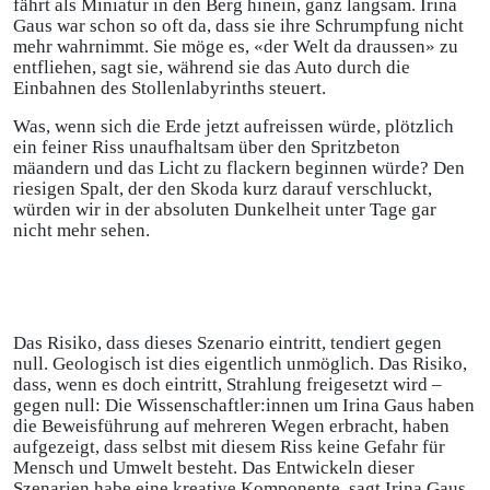
fährt als Miniatur in den Berg hinein, ganz langsam. Irina
Gaus war schon so oft da, dass sie ihre Schrumpfung nicht
mehr wahrnimmt. Sie möge es, «der Welt da draussen» zu
entfliehen, sagt sie, während sie das Auto durch die
Einbahnen des Stollenlabyrinths steuert.
Was, wenn sich die Erde jetzt aufreissen würde, plötzlich
ein feiner Riss unaufhaltsam über den Spritzbeton
mäandern und das Licht zu flackern beginnen würde? Den
riesigen Spalt, der den Skoda kurz darauf verschluckt,
würden wir in der absoluten Dunkelheit unter Tage gar
nicht mehr sehen.
Das Risiko, dass dieses Szenario eintritt, tendiert gegen
null. Geologisch ist dies eigentlich unmöglich. Das Risiko,
dass, wenn es doch eintritt, Strahlung freigesetzt wird –
gegen null: Die Wissenschaftler:innen um Irina Gaus haben
die Beweisführung auf mehreren Wegen erbracht, haben
aufgezeigt, dass selbst mit diesem Riss keine Gefahr für
Mensch und Umwelt besteht. Das Entwickeln dieser
Szenarien habe eine kreative Komponente, sagt Irina Gaus,