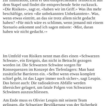
zur Illustration, zieht er den entsprechenden Teilbericht aus
dem Stapel und findet die entsprechende Seite ruckzuck.
«Die Risiken», sagt er, «haben wir im Griff.» Was ihn mehr
beschäftige, seien «die unbekannten Unbekannten». Was,
wenn etwas eintritt, an das sie trotz allem nicht gedacht
haben? «Für mich wäre es schlimm, wenn jemand mit einem
Szenario ankommt und ich sagen müsste: ‹Mist, daran
haben wir nicht gedacht.›»
Im Umfeld von Risiken nennt man dies einen «Schwarzen
Schwan», ein Ereignis, das nicht in Betracht gezogen
worden ist. Die Schwarzen Schwäne sorgen für
Konsequenzen im Konzept des Tiefenlagers: Man baut
zusätzliche Barrieren ein. «Selbst wenn etwas komplett
schief geht, ist das Lager immer noch sicher», sagt Leupin.
Das heisst auch: Die radioaktiven Abfälle werden
übersicher gelagert, um fatale Folgen von Schwarzen
Schwänen auszuschliessen.
Am Ende muss es Olivier Leupin mit seinem Team
gelingen, die Schweizer Bevölkerung von der Sicherheit