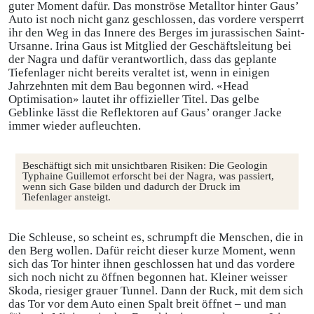
guter Moment dafür. Das monströse Metalltor hinter Gaus’
Auto ist noch nicht ganz geschlossen, das vordere versperrt
ihr den Weg in das Innere des Berges im jurassischen Saint-
Ursanne. Irina Gaus ist Mitglied der Geschäftsleitung bei
der Nagra und dafür verantwortlich, dass das geplante
Tiefenlager nicht bereits veraltet ist, wenn in einigen
Jahrzehnten mit dem Bau begonnen wird. «Head
Optimisation» lautet ihr offizieller Titel. Das gelbe
Geblinke lässt die Reflektoren auf Gaus’ oranger Jacke
immer wieder aufleuchten.
Beschäftigt sich mit unsichtbaren Risiken: Die Geologin
U
Typhaine Guillemot erforscht bei der Nagra, was passiert,
F
wenn sich Gase bilden und dadurch der Druck im
M
Tiefenlager ansteigt.
Die Schleuse, so scheint es, schrumpft die Menschen, die in
den Berg wollen. Dafür reicht dieser kurze Moment, wenn
sich das Tor hinter ihnen geschlossen hat und das vordere
sich noch nicht zu öffnen begonnen hat. Kleiner weisser
Skoda, riesiger grauer Tunnel. Dann der Ruck, mit dem sich
das Tor vor dem Auto einen Spalt breit öffnet – und man