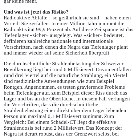
gar keine mehr.
Und was ist jetzt das Risiko?
Radioaktive Abfälle – so gefährlich sie sind – haben einen
Vorteil: Sie zerfallen. In einer Million Jahren nimmt die
Radioaktivität 99,9 Prozent ab. Auf diese Zeitspanne ist das
Tiefenlager «sicher» ausgelegt. Was «sicher» bedeutet,
definieren zahlreiche nationale und internationale
Vorschriften, nach denen die Nagra das Tiefenlager plant
und immer wieder auf seine Sicherheit überprüft.
Die durchschnittliche Strahlenbelastung der Schweizer
Bevölkerung liegt bei rund 6 Millisievert. Davon entfallen
rund drei Viertel auf die natürliche Strahlung, ein Viertel
sind medizinische Anwendungen wie zum Beispiel
Röntgen. Angenommen, es treten gravierende Probleme
beim Tiefenlager auf, zum Beispiel dieser Riss durch das
Lager und bis an die Oberfläche. In diesem Fall verlangen
die Vorschriften, dass die durchschnittliche
Strahlenbelastung einer direkt über dem Lager lebenden
Person um maximal 0,1 Millisievert zunimmt. Zum
Vergleich: Bei einem Schädel-CT liegt die effektive
Strahlendosis bei rund 2 Millisievert. Das Konzept der
Nagra ist derart robust, dass der Grenzwert selbst bei